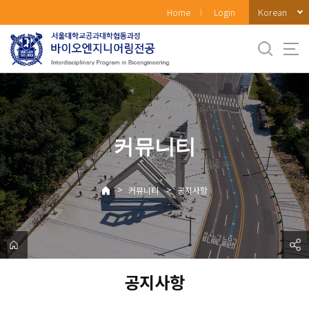
바
Korean
Home
Login
로
가
기
메
뉴
커뮤니티
>
>
커뮤니티
공지사항
공지사항