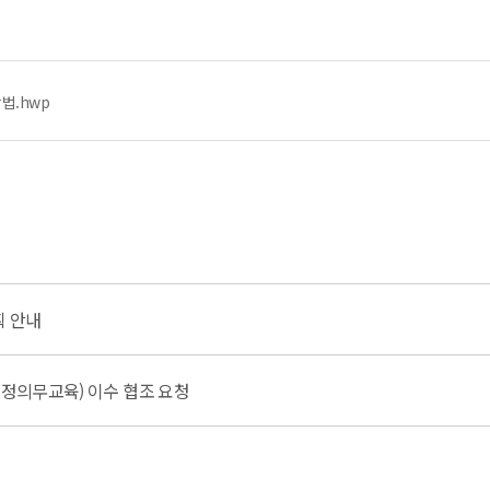
법.hwp
획 안내
법정의무교육) 이수 협조 요청