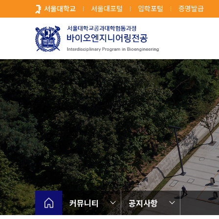
바
서울대학교
서울대포털
입학포털
증명발급
로
가
기
메
뉴
커뮤니티
공지사항