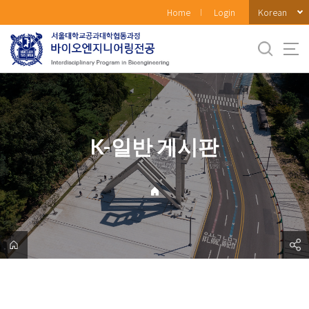
바
Korean
Home
Login
로
가
기
메
뉴
K-일반 게시판