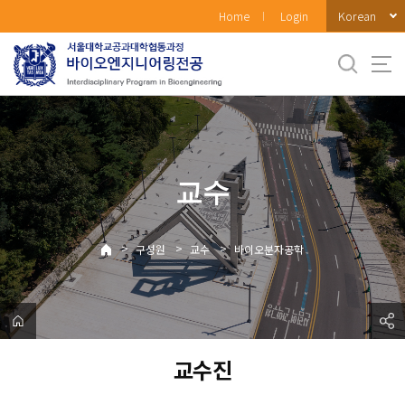
바
Korean
Home
Login
로
가
기
메
뉴
교수
>
>
>
구성원
교수
바이오분자공학
교수진